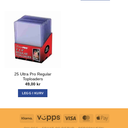
25 Ultra Pro Regular
Toploaders
49,00
kr
LEGG I KURV
Klarna
Vipps
Visa
MasterCard
Apple
Pay