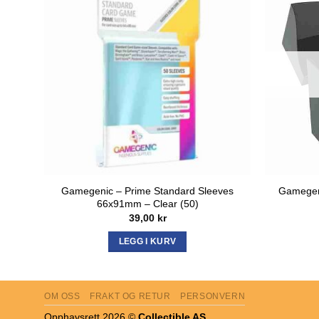
Gamegenic – Prime Standard Sleeves
Gamegen
66x91mm – Clear (50)
39,00
kr
LEGG I KURV
OM OSS
FRAKT OG RETUR
PERSONVERN
Opphavsrett 2026 ©
Collectible AS