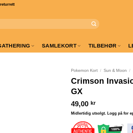
turrett
GATHERING
SAMLEKORT
TILBEHØR
L
Pokemon Kort
/
Sun & Moon
/
Crimson Invasio
GX
49,00
kr
Midlertidig utsolgt. Logg på for e