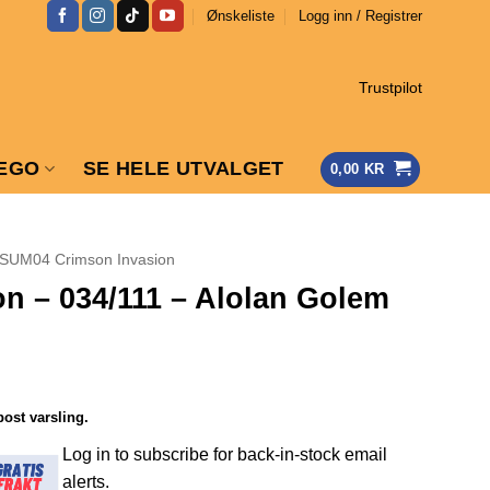
Ønskeliste
Logg inn / Registrer
Trustpilot
EGO
SE HELE UTVALGET
0,00
KR
SUM04 Crimson Invasion
n – 034/111 – Alolan Golem
post varsling.
Log in to subscribe for back-in-stock email
alerts.