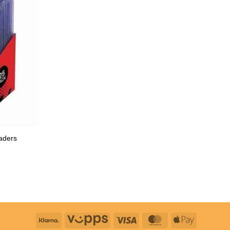
oaders
Klarna
Vipps
Visa
MasterCard
Apple