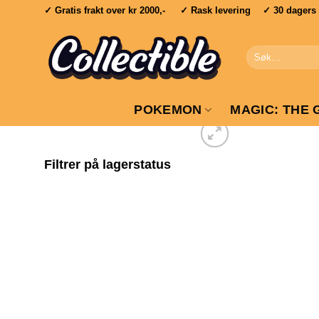
Skip
✓ Gratis frakt over
kr 2000,-
✓ Rask levering ✓ 30 dagers re
to
content
Søk
etter:
POKEMON
MAGIC: THE 
Filtrer på lagerstatus