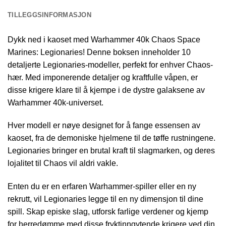
TILLEGGSINFORMASJON
Dykk ned i kaoset med Warhammer 40k Chaos Space
Marines: Legionaries! Denne boksen inneholder 10
detaljerte Legionaries-modeller, perfekt for enhver Chaos-
hær. Med imponerende detaljer og kraftfulle våpen, er
disse krigere klare til å kjempe i de dystre galaksene av
Warhammer 40k-universet.
Hver modell er nøye designet for å fange essensen av
kaoset, fra de demoniske hjelmene til de tøffe rustningene.
Legionaries bringer en brutal kraft til slagmarken, og deres
lojalitet til Chaos vil aldri vakle.
Enten du er en erfaren Warhammer-spiller eller en ny
rekrutt, vil Legionaries legge til en ny dimensjon til dine
spill. Skap episke slag, utforsk farlige verdener og kjemp
for herredømme med disse fryktinngytende krigere ved din