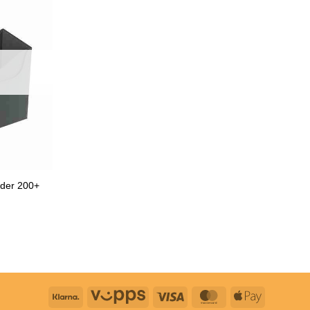
der 200+
Klarna
Vipps
Visa
MasterCard
Apple