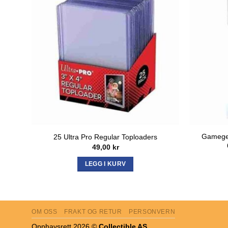
Gamegen
25 Ultra Pro Regular Toploaders
49,00
kr
LEGG I KURV
OM OSS
FRAKT OG RETUR
PERSONVERN
Opphavsrett 2026 ©
Collectible AS