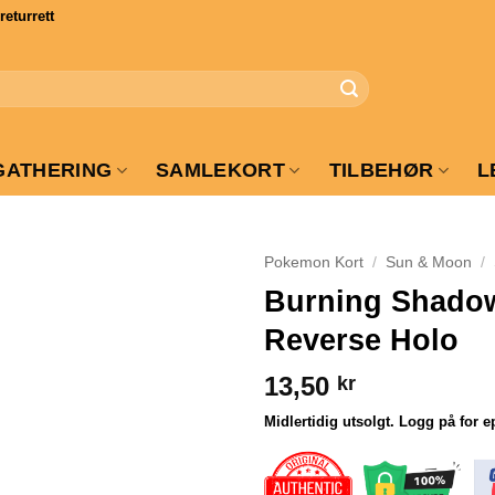
turrett
GATHERING
SAMLEKORT
TILBEHØR
L
Pokemon Kort
/
Sun & Moon
/
Burning Shadow
Reverse Holo
13,50
kr
Midlertidig utsolgt. Logg på for e