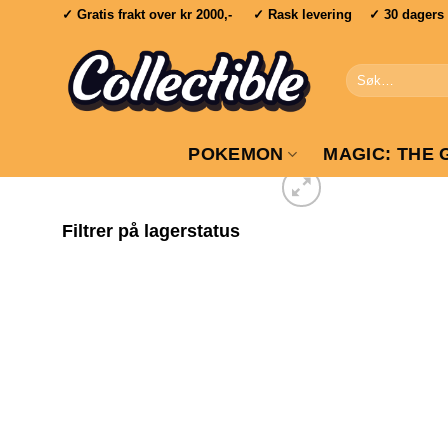
Skip
✓ Gratis frakt over
kr 2000,-
✓ Rask levering ✓ 30 dagers re
to
content
Søk
etter:
POKEMON
MAGIC: THE 
Filtrer på lagerstatus