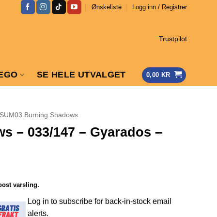
Ønskeliste
Logg inn / Registrer
Trustpilot
EGO
SE HELE UTVALGET
0,00
KR
SUM03 Burning Shadows
s – 033/147 – Gyarados –
post varsling.
Log in to subscribe for back-in-stock email
alerts.