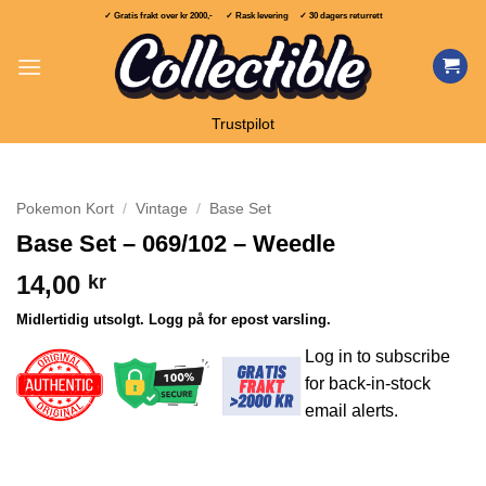
Skip
✓ Gratis frakt over
kr 2000,-
✓ Rask levering ✓ 30 dagers returrett
to
content
Trustpilot
Pokemon Kort
/
Vintage
/
Base Set
Base Set – 069/102 – Weedle
14,00
kr
Midlertidig utsolgt. Logg på for epost varsling.
Log in to subscribe
for back-in-stock
email alerts.